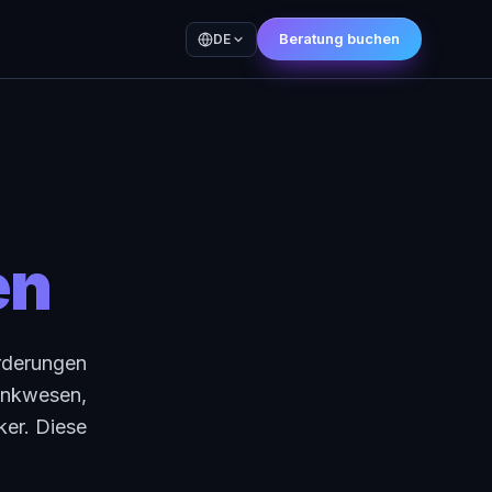
Beratung buchen
DE
en
orderungen
Bankwesen,
ker. Diese