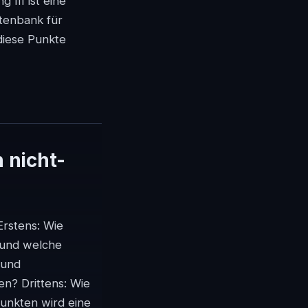
III ist eine
atenbank für
diese Punkte
 nicht-
Erstens: Wie
, und welche
 und
n? Drittens: Wie
unkten wird eine