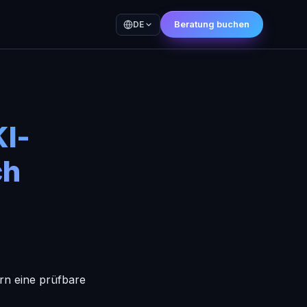
Beratung buchen
DE
I-
ch
rn eine prüfbare