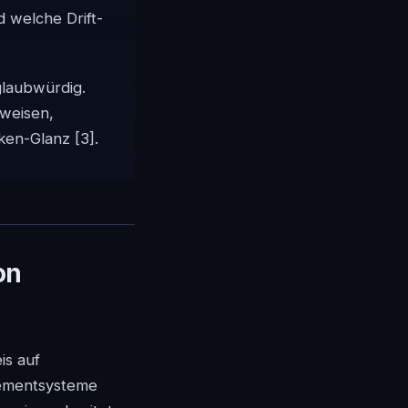
 welche Drift-
glaubwürdig.
rweisen,
arken-Glanz
[3]
.
on
is auf
agementsysteme