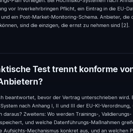
gs-Plan vorliegen. Bei Hochrisiko-Systemen nach Anhang 
g vor Inverkehrbringen Pflicht, ein Eintrag in die EU-D
 und ein Post-Market-Monitoring-Schema. Anbieter, die 
n können, sind die einzigen, die ernst zu nehmen sind
[2]
.
ktische Test trennt konforme von
Anbietern?
lich beantwortet, bevor der Vertrag unterschrieben wird. 
as System nach Anhang I, II und III der EU-KI-Verordnung
ich daraus? Zweitens: Wo werden Trainings-, Validierungs-
speichert, und welche Datenführungs-Maßnahmen greife
he Aufsichts-Mechanismus konkret aus, und an welchen P