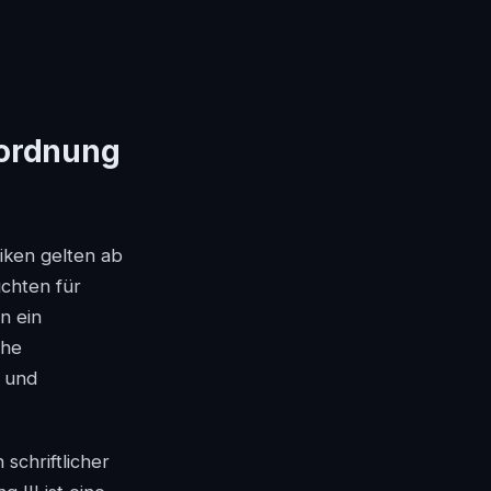
rordnung
iken gelten ab
ichten für
rn ein
che
t und
schriftlicher