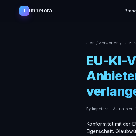
Impetora
I
Bran
Start
/
Antworten
/
EU-KI-
EU-KI-V
Anbiete
verlang
By Impetora
-
Aktualisiert
Konformität mit der 
Eigenschaft. Glaubwü