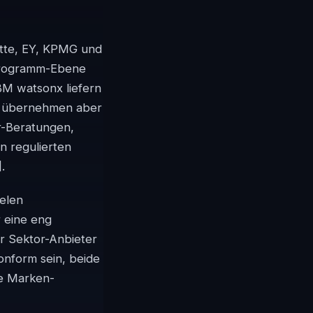
oitte, EY, KPMG und
 Programm-Ebene
IBM watsonx liefern
n, übernehmen aber
or-Beratungen,
n regulierten
]
.
lelen
r eine eng
er Sektor-Anbieter
onform sein, beide
ie Marken-