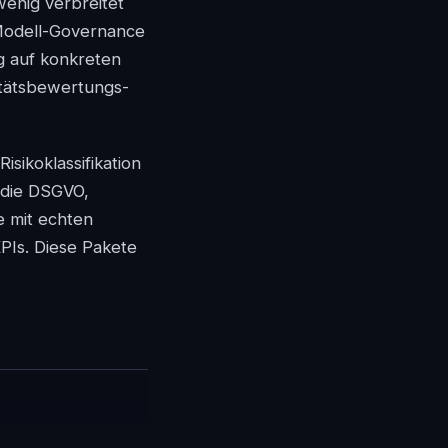
wenig verbreitet
 Modell-Governance
ug auf konkreten
itätsbewertungs-
isikoklassifikation
 die DSGVO,
e mit echten
PIs. Diese Pakete