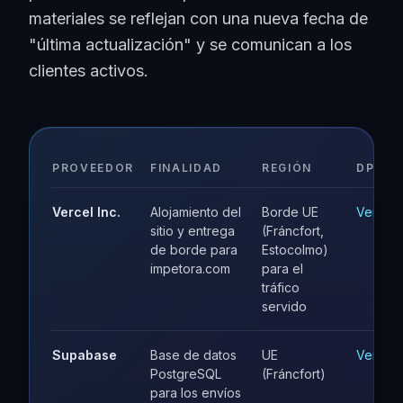
materiales se reflejan con una nueva fecha de
"última actualización" y se comunican a los
clientes activos.
PROVEEDOR
FINALIDAD
REGIÓN
DPA
Vercel Inc.
Alojamiento del
Borde UE
Ver
sitio y entrega
(Fráncfort,
de borde para
Estocolmo)
impetora.com
para el
tráfico
servido
Supabase
Base de datos
UE
Ver
PostgreSQL
(Fráncfort)
para los envíos