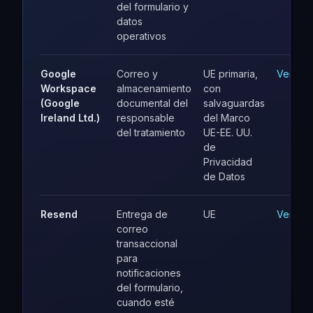
del formulario y
datos
operativos
Google
Correo y
UE primaria,
Ver
Workspace
almacenamiento
con
(Google
documental del
salvaguardas
Ireland Ltd.)
responsable
del Marco
del tratamiento
UE-EE. UU.
de
Privacidad
de Datos
Resend
Entrega de
UE
Ver
correo
transaccional
para
notificaciones
del formulario,
cuando esté