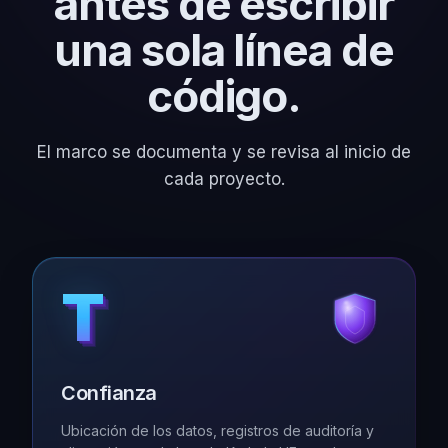
antes de escribir
una sola línea de
código.
El marco se documenta y se revisa al inicio de
cada proyecto.
T
T
T
T
T
Confianza
Ubicación de los datos, registros de auditoría y