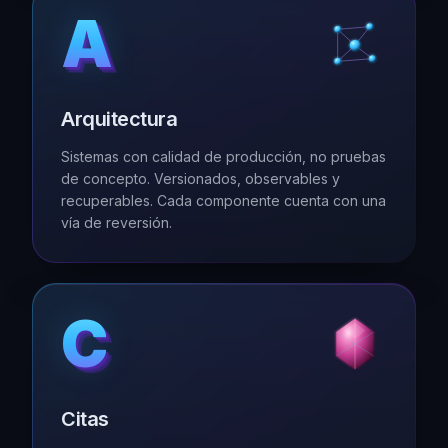
A
A
A
A
A
Arquitectura
Sistemas con calidad de producción, no pruebas
de concepto. Versionados, observables y
recuperables. Cada componente cuenta con una
vía de reversión.
C
C
C
C
C
Citas