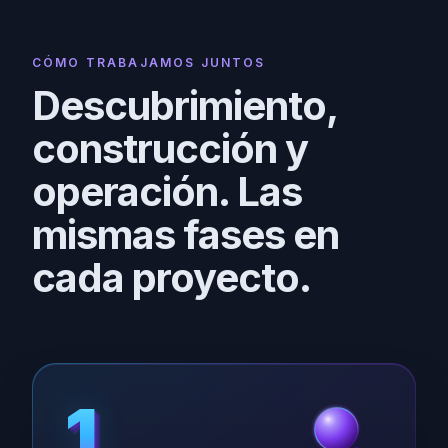
CÓMO TRABAJAMOS JUNTOS
Descubrimiento,
construcción y
operación. Las
mismas fases en
cada proyecto.
1
1
1
1
1