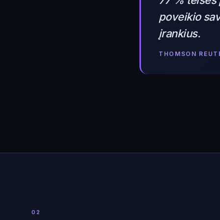
77 % teisės 
poveikio sav
įrankius.
THOMSON REUTE
02