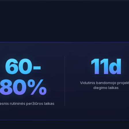
60-
11d
80%
Vidutinis bandomojo projek
diegimo laikas
snis rutininės peržiūros laikas