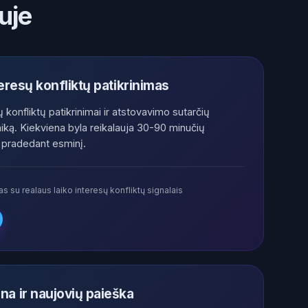
uje
eresų konfliktų patikrinimas
 konfliktų patikrinimai ir atstovavimo sutarčių
iką. Kiekviena byla reikalauja 30-90 minučių
š pradedant esminį.
s su realaus laiko interesų konfliktų signalais
na ir naujovių paieška