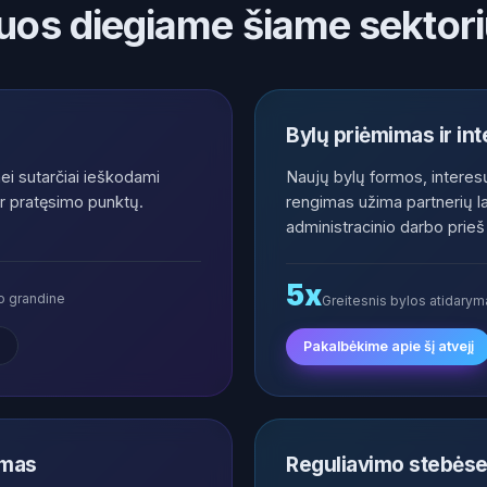
iuos diegiame šiame sektori
Bylų priėmimas ir int
ei sutarčiai ieškodami
Naujų bylų formos, interesų
r pratęsimo punktų.
rengimas užima partnerių la
administracinio darbo prie
5x
mo grandine
Greitesnis bylos atidaryma
Pakalbėkime apie šį atvejį
imas
Reguliavimo stebėse