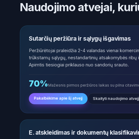
Naudojimo atvejai, kur
Sutarčių peržiūra ir sąlygų išgavimas
Peržiūrėtojai praleidžia 2-4 valandas vienai komercin
trūkstamų sąlygų, nestandartinių atsakomybės ribų i
Apimtis tiesiogiai priklauso nuo sandorių srauto.
70%
Mažesnis pirmos peržiūros laikas su pilna citavi
Pakalbėkime apie šį atvejį
Skaityti naudojimo atvejį
E. atskleidimas ir dokumentų klasifikav