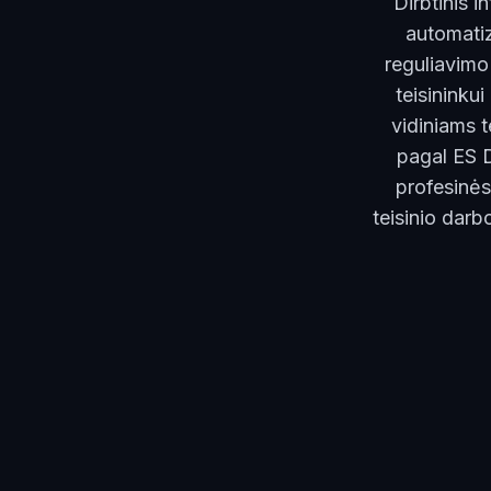
Dirbtinis i
automatiz
reguliavimo
teisininku
vidiniams 
pagal ES D
profesinės
teisinio dar