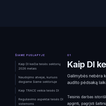
ŠIAME PUSLAPYJE
01
Kaip DI k
Kaip DI keičia teisės sektorių
2026 metais
Galimybės nebėra kli
Naudojimo atvejai, kuriuos
diegiame šiame sektoriuje
audito pėdsaką laik
Kaip TRACE veikia teisės DI
Teisinis darbas istori
Reguliavimo aspektai teisės DI
apginti, pagrįsti šaltin
sistemoms