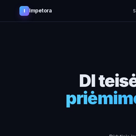
Impetora
I
S
DI tei
priėmimo