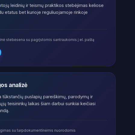
ojų leidinių ir teismų praktikos stebėjimas keliose
du etatus bet kurioje reguliuojamoje rinkoje
cinė stebėsena su pagrįstomis santraukomis į el. paštą
os analizė
 tūkstančių puslapių pareiškimų, parodymų ir
ų teisininkų laikas šiam darbui sunkiai keičiasi
andą.
ngimas su tarpdokumentinėmis nuorodomis