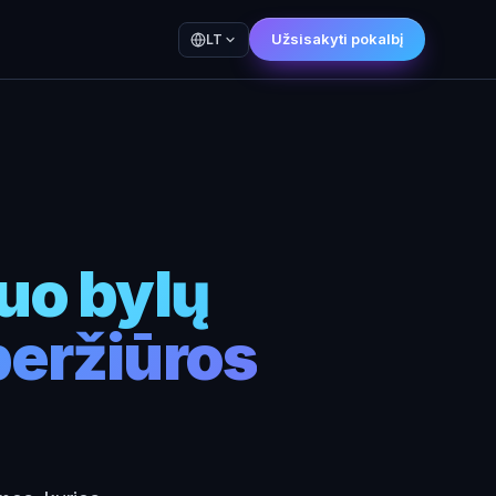
Užsisakyti pokalbį
LT
uo bylų
peržiūros