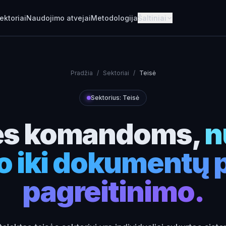
ektoriai
Naudojimo atvejai
Metodologija
Šaltiniai
Pradžia
/
Sektoriai
/
Teisė
Sektorius: Teisė
sės komandoms,
n
 iki dokumentų 
pagreitinimo.