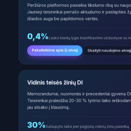
Peržiūros platformos pasiekia tikslumo ribą su nau
Jaunieji teisininkai perrašo aktualumo ir paslapties 
išlaidos auga be papildomos vertės.
0,4%
Lauko klaidų lygis klasifikavimo užduotyse su 
Pakalbėkime apie šį atvejį
Skaityti naudojimo atvejį
Vidinis teisės žinių DI
Memorandumai, nuomonės ir precedentai gyvena DMS,
Teisininkai praleidžia 20-30 % tyrimo laiko ieškodam
jau atsako į klausimą.
30%
Sutaupyto laiko per pagrįstą vidinių žinių paiešką