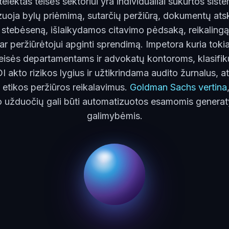
ntelektas teisės sektoriui yra individualiai sukurtos sist
uoja bylų priėmimą, sutarčių peržiūrą, dokumentų atsk
 stebėseną, išlaikydamos citavimo pėdsaką, reikaling
i ar peržiūrėtojui apginti sprendimą. Impetora kuria toki
teisės departamentams ir advokatų kontoroms, klasifi
I akto rizikos lygius ir užtikrindama audito žurnalus, at
 etikos peržiūros reikalavimus.
Goldman Sachs vertina
bo užduočių gali būti automatizuotos esamomis generat
galimybėmis.