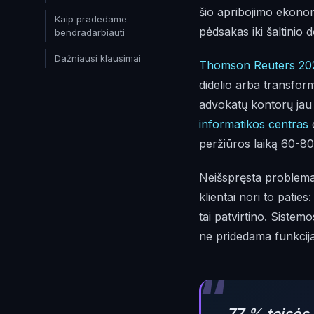
šio apribojimo ekonomi
Kaip pradedame
pėdsakas iki šaltinio 
bendradarbiauti
Dažniausi klausimai
Thomson Reuters 202
didelio arba transfo
advokatų kontorų jau 
informatikos centras
peržiūros laiką 60-80
Neišspręsta problema 
klientai nori to patie
tai patvirtino. Sistem
ne pridedama funkcija
“