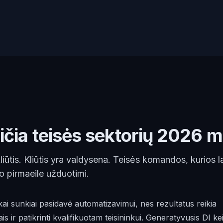
eičia teisės sektorių 2026 m
ūtis. Kliūtis yra valdysena. Teisės komandos, kurios la
o pirmaeile užduotimi.
škai sunkiai pasidavė automatizavimui, nes rezultatus reikia
iais ir patikrinti kvalifikuotam teisininkui. Generatyvusis DI ke