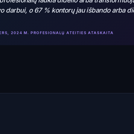
profesionalų laukia didelio arba transformuo
o darbui, o 67 % kontorų jau išbando arba di
RS, 2024 M. PROFESIONALŲ ATEITIES ATASKAITA