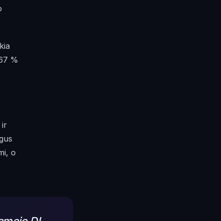
o
kia
 67 %
ir
ogus
mi, o