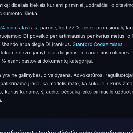
ką: dideliais kiekiais kuriami pirminiai juodraščiai, o citavim
dokumento išlieka.
4 metų ataskaita
parodė, kad 77 % teisės profesionalų lau
rmuojamojo DI poveikio per artimiausius penkerius metus, o
išbando arba diegia DI įrankius.
Stanford CodeX teisės
dokumentavo gamybinius diegimus, mažinančius rutininės
 % esant pastoviai dokumentų kategorijai.
yra ne galimybės, o valdysena. Advokatūros, reguliuotojai 
s: patikrinamo įrašo, ką modelis matė, ką sukūrė ir kuris žm
os, kurias kuriame, šį audito pėdsaką laiko pirmaeile užduoti
.