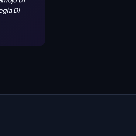
jamojo DI
egia DI