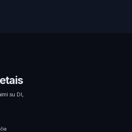
etais
imi su DI,
ičia