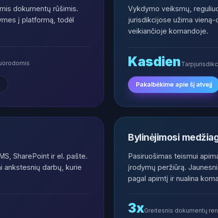
jomis dokumentų rūšimis.
Vykdymo veiksmų, reguliuot
žymes į platformą, todėl
jurisdikcijose užima vieną-
veikiančioje komandoje.
Kasdien
nuorodomis
Tarpjurisdik
Pakalbėkime apie šį atvejį
Bylinėjimosi medžiag
 SharePoint ir el. pašte.
Pasiruošimas teismui apima
i ankstesnių darbų, kurie
įrodymų peržiūrą. Jaunesniųj
pagal apimtį ir nualina kom
3x
Greitesnis dokumentų re