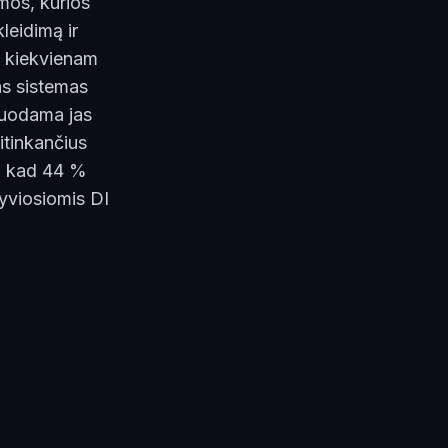
emos, kurios
leidimą ir
ą kiekvienam
as sistemas
kuodama jas
itinkančius
, kad 44 %
yviosiomis DI