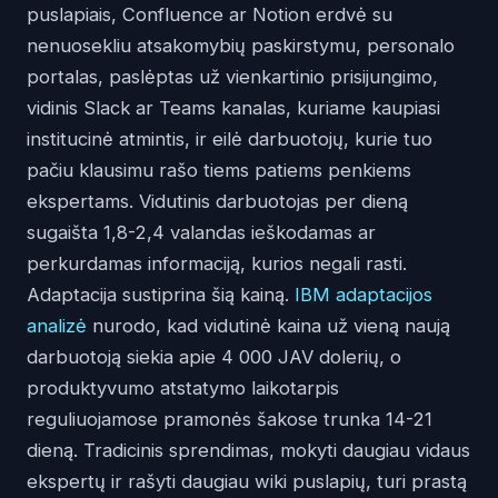
puslapiais, Confluence ar Notion erdvė su
nenuosekliu atsakomybių paskirstymu, personalo
portalas, paslėptas už vienkartinio prisijungimo,
vidinis Slack ar Teams kanalas, kuriame kaupiasi
institucinė atmintis, ir eilė darbuotojų, kurie tuo
pačiu klausimu rašo tiems patiems penkiems
ekspertams. Vidutinis darbuotojas per dieną
sugaišta 1,8-2,4 valandas ieškodamas ar
perkurdamas informaciją, kurios negali rasti.
Adaptacija sustiprina šią kainą.
IBM adaptacijos
analizė
nurodo, kad vidutinė kaina už vieną naują
darbuotoją siekia apie 4 000 JAV dolerių, o
produktyvumo atstatymo laikotarpis
reguliuojamose pramonės šakose trunka 14-21
dieną. Tradicinis sprendimas, mokyti daugiau vidaus
ekspertų ir rašyti daugiau wiki puslapių, turi prastą