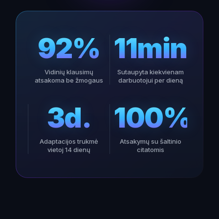
92%
11min
Vidinių klausimų
Sutaupyta kiekvienam
atsakoma be žmogaus
darbuotojui per dieną
3d.
100%
Adaptacijos trukmė
Atsakymų su šaltinio
vietoj 14 dienų
citatomis