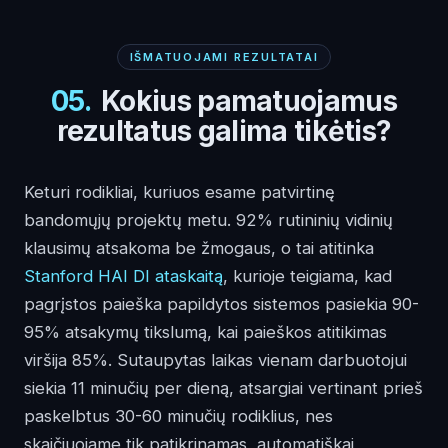
IŠMATUOJAMI REZULTATAI
05
.
Kokius pamatuojamus
rezultatus galima tikėtis?
Keturi rodikliai, kuriuos esame patvirtinę
bandomųjų projektų metu. 92% rutininių vidinių
klausimų atsakoma be žmogaus, o tai atitinka
Stanford HAI DI ataskaitą
, kurioje teigiama, kad
pagrįstos paieška papildytos sistemos pasiekia 90-
95% atsakymų tikslumą, kai paieškos atitikimas
viršija 85%. Sutaupytas laikas vienam darbuotojui
siekia 11 minučių per dieną, atsargiai vertinant prieš
paskelbtus 30-60 minučių rodiklius, nes
skaičiuojame tik patikrinamas, automatiškai