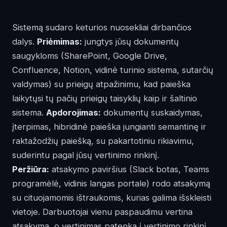
Sistemą sudaro keturios nuosekliai dirbančios
dalys.
Priėmimas:
jungtys jūsų dokumentų
saugykloms (SharePoint, Google Drive,
Confluence, Notion, vidinė turinio sistema, sutarčių
valdymas) su prieigų atpažinimu, kad paieška
laikytųsi tų pačių prieigų taisyklių kaip ir šaltinio
sistema.
Apdorojimas:
dokumentų suskaidymas,
įterpimas, hibridinė paieška jungianti semantinę ir
raktažodžių paiešką, su pakartotiniu rikiavimu,
suderintu pagal jūsų vertinimo rinkinį.
Peržiūra:
atsakymo paviršius (Slack botas, Teams
programėlė, vidinis langas portale) rodo atsakymą
su cituojamomis ištraukomis, kurias galima išskleisti
vietoje. Darbuotojai vienu paspaudimu vertina
atsakymą, o vertinimas patenka į vertinimo rinkinį.