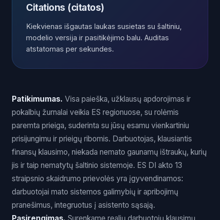
Citations (citatos)
Kiekvienas išgautas laukas susietas su šaltiniu,
modelio versija ir pasitikėjimo balu. Auditas
atstatomas per sekundes.
Patikimumas.
Visa paieška, užklausų apdorojimas ir
pokalbių žurnalai veikia ES regionuose, su rolėmis
paremta prieiga, suderinta su jūsų esamu vienkartiniu
prisijungimu ir prieigų ribomis. Darbuotojas, klausiantis
finansų klausimo, niekada nemato gaunamų ištraukų, kurių
jis ir taip nematytų šaltinio sistemoje. ES DI akto 13
straipsnio skaidrumo prievolės yra įgyvendinamos:
darbuotojai mato sistemos galimybių ir apribojimų
pranešimus, integruotus į asistento sąsają.
Pasirengimas.
Surenkame realių darbuotojų klausimų