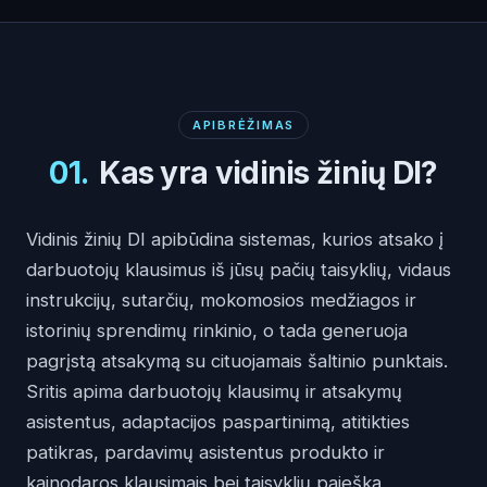
APIBRĖŽIMAS
01
.
Kas yra vidinis žinių DI?
Vidinis žinių DI apibūdina sistemas, kurios atsako į
darbuotojų klausimus iš jūsų pačių taisyklių, vidaus
instrukcijų, sutarčių, mokomosios medžiagos ir
istorinių sprendimų rinkinio, o tada generuoja
pagrįstą atsakymą su cituojamais šaltinio punktais.
Sritis apima darbuotojų klausimų ir atsakymų
asistentus, adaptacijos paspartinimą, atitikties
patikras, pardavimų asistentus produkto ir
kainodaros klausimais bei taisyklių paiešką