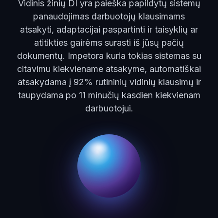
Vidinis žinių DI yra paieška papildytų sistemų
panaudojimas darbuotojų klausimams
atsakyti, adaptacijai paspartinti ir taisyklių ar
atitikties gairėms surasti iš jūsų pačių
dokumentų. Impetora kuria tokias sistemas su
citavimu kiekviename atsakyme, automatiškai
atsakydama į 92% rutininių vidinių klausimų ir
taupydama po 11 minučių kasdien kiekvienam
darbuotojui.