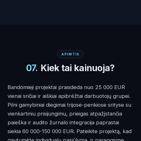
APIMTIS
07
.
Kiek tai kainuoja?
Bandomieji projektai prasideda nuo 25 000 EUR
vienai sričiai ir aiškiai apibrėžtai darbuotojų grupei.
Pilni gamybiniai diegimai trijose-penkiose srityse su
vienkartiniu prisijungimu, prieigas atpažįstančia
paieška ir audito žurnalo integracija paprastai
siekia 60 000-150 000 EUR. Pateikite projektą, kad
gautumėte individualų pasiūlymą, ir parengsime