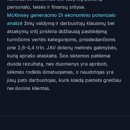
personalo, teisės ir finansų srityse.
McKinsey generacinio DI ekonominio potencialo
analizė
žinių valdymą ir darbuotojų klausimų bei
atsakymų sritį priskiria didžiausią pasitikėjimą
turinčioms vertės kategorijoms, prisidedančioms
prie 2,6-4,4 trln. JAV dolerių metinės galimybės,
kurią aprašo ataskaita. Šios sistemos patikimai
duoda rezultatą, nes duomenys yra apriboti,
sėkmės rodiklis išmatuojamas, o naudotojas yra
jūsų pats darbuotojas, kuris klaidą pastebi greičiau
nei išorinis klientas.