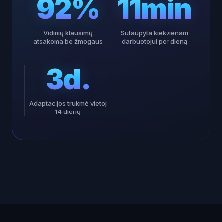
92%
11min
Vidinių klausimų
Sutaupyta kiekvienam
atsakoma be žmogaus
darbuotojui per dieną
3d.
Adaptacijos trukmė vietoj
14 dienų