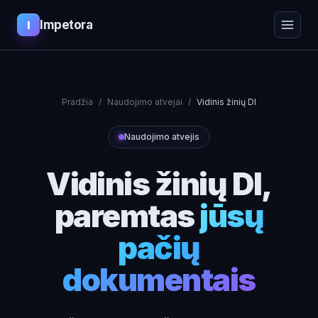
Impetora
I
Pradžia
/
Naudojimo atvejai
/
Vidinis žinių DI
Naudojimo atvejis
Vidinis žinių DI,
paremtas
jūsų
pačių
dokumentais