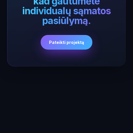
kad gautumėte
individualų sąmatos
pasiūlymą.
Pateikti projektą