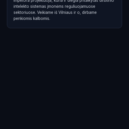
Impetora projektuoja, kuria ir diegia pritaikytas dirbtinio
intelekto sistemas įmonėms reguliuojamuose
sektoriuose. Veikiame iš Vilniaus ir o, dirbame
penkiomis kalbomis.