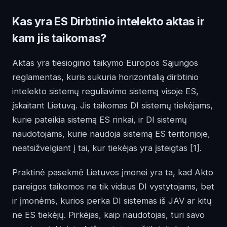
Kas yra ES Dirbtinio intelekto aktas ir
kam jis taikomas?
Aktas yra tiesioginio taikymo Europos Sąjungos
reglamentas, kuris sukuria horizontalią dirbtinio
intelekto sistemų reguliavimo sistemą visoje ES,
įskaitant Lietuvą. Jis taikomas DI sistemų tiekėjams,
kurie pateikia sistemą ES rinkai, ir DI sistemų
naudotojams, kurie naudoja sistemą ES teritorijoje,
neatsižvelgiant į tai, kur tiekėjas yra įsteigtas
[1]
.
Praktinė pasekmė Lietuvos įmonei yra ta, kad Akto
pareigos taikomos ne tik vidaus DI vystytojams, bet
ir įmonėms, kurios perka DI sistemas iš JAV ar kitų
ne ES tiekėjų. Pirkėjas, kaip naudotojas, turi savo