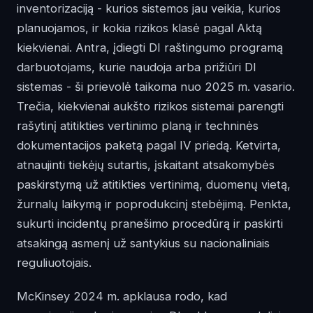
inventorizaciją - kurios sistemos jau veikia, kurios
planuojamos, ir kokia rizikos klasė pagal Aktą
kiekvienai. Antra, įdiegti DI raštingumo programą
darbuotojams, kurie naudoja arba prižiūri DI
sistemas - ši prievolė taikoma nuo 2025 m. vasario.
Trečia, kiekvienai aukšto rizikos sistemai parengti
rašytinį atitikties vertinimo planą ir techninės
dokumentacijos paketą pagal IV priedą. Ketvirta,
atnaujinti tiekėjų sutartis, įskaitant atsakomybės
paskirstymą už atitikties vertinimą, duomenų vietą,
žurnalų laikymą ir poprodukcinį stebėjimą. Penkta,
sukurti incidentų pranešimo procedūrą ir paskirti
atsakingą asmenį už santykius su nacionaliniais
reguliuotojais.
McKinsey 2024 m. apklausa rodo, kad