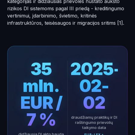
kategorijas ir didžiausias prievoles nustato aukšto
rizikos DI sistemoms pagal III priedą - kreditingumo
vertinimui, įdarbinimo, švietimo, kritinės
infrastruktūros, teisėsaugos ir migracijos sritims
[1]
.
35
2025-
mln.
02-
EUR /
02
7 %
draudžiamų praktikų ir DI
raštingumo prievolių
taikymo data
didžiausia DI akto bauda
EUR-LEX