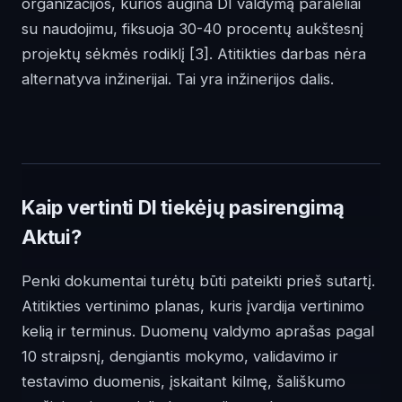
organizacijos, kurios augina DI valdymą paraleliai
su naudojimu, fiksuoja 30-40 procentų aukštesnį
projektų sėkmės rodiklį
[3]
. Atitikties darbas nėra
alternatyva inžinerijai. Tai yra inžinerijos dalis.
Kaip vertinti DI tiekėjų pasirengimą
Aktui?
Penki dokumentai turėtų būti pateikti prieš sutartį.
Atitikties vertinimo planas, kuris įvardija vertinimo
kelią ir terminus. Duomenų valdymo aprašas pagal
10 straipsnį, dengiantis mokymo, validavimo ir
testavimo duomenis, įskaitant kilmę, šališkumo