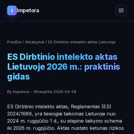
Impetora
I
Pradžia
/
Atsakymai
/
ES Dirbtinio intelekto aktas Lietuvoje
ES Dirbtinio intelekto aktas
Lietuvoje 2026 m.: praktinis
gidas
By Impetora
-
Atnaujinta
2026-04-28
ES Dirbtinio intelekto aktas, Reglamentas (ES)
2024/1689, yra tiesiogiai taikomas Lietuvoje nuo
2024 m. rugpjūčio 1 d., su etapine taikymo schema
iki 2026 m. rugpjūčio. Aktas nustato keturias rizikos