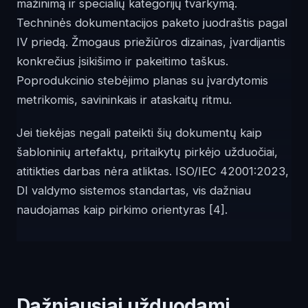
mažinimą ir specialių kategorijų tvarkymą.
Techninės dokumentacijos paketo juodraštis pagal
IV priedą. Žmogaus priežiūros dizainas, įvardijantis
konkrečius įsikišimo ir pakeitimo taškus.
Poprodukcinio stebėjimo planas su įvardytomis
metrikomis, savininkais ir ataskaitų ritmu.
Jei tiekėjas negali pateikti šių dokumentų kaip
šabloninių artefaktų, pritaikytų pirkėjo užduočiai,
atitikties darbas nėra atliktas. ISO/IEC 42001:2023,
DI valdymo sistemos standartas, vis dažniau
naudojamas kaip pirkimo orientyras
[4]
.
Dažniausiai užduodami