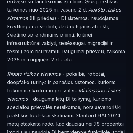
erdvėse su tam tikromis išimtimis. Šios praktikos
taikomos nuo 2025 m. vasario 2 d.
Aukšto rizikos
sistemos
(III priedas) - DI sistemos, naudojamos
kreditingumui vertinti, darbuotojams atrinkti,
švietimo sprendimams priimti, kritinei
infrastruktūrai valdyti, teisėsaugai, migracijai ir
teismų administravimui. Daugumai prievolių taikoma
2026 m. rugpjūčio 2 d. data.
Riboto rizikos sistemos
- pokalbių robotai,
deepfake turinys ir panašios sistemos, kurioms
taikomos skaidrumo prievolės.
Minimalaus rizikos
sistemos
- dauguma kitų DI taikymų, kurioms
specialios prievolės netaikomos, nors savanoriški
praktikos kodeksai skatinami. Stanford HAI 2024
metų ataskaita rodo, kad daugiau nei 78 procentai
įmonių jau naudoja DI bent vienoje funkcijoje, todėl