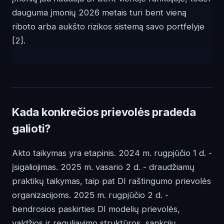
dauguma įmonių 2026 metais turi bent vieną
riboto arba aukšto rizikos sistemą savo portfelyje
[2]
.
Kada konkrečios prievolės pradeda
galioti?
Akto taikymas yra etapinis. 2024 m. rugpjūčio 1 d. -
įsigaliojimas. 2025 m. vasario 2 d. - draudžiamų
praktikų taikymas, taip pat DI raštingumo prievolės
organizacijoms. 2025 m. rugpjūčio 2 d. -
bendrosios paskirties DI modelių prievolės,
valdžios ir reguliavimo struktūros, sankcijų